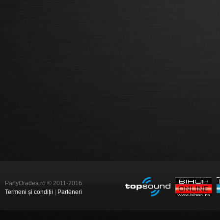
PartyOradea.ro © 2011-2016.
Termeni și condiții
|
Parteneri