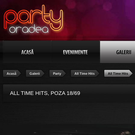
Acasă
Galerii
Party
All Time Hits
All Time Hits
ALL TIME HITS, POZA 18/69