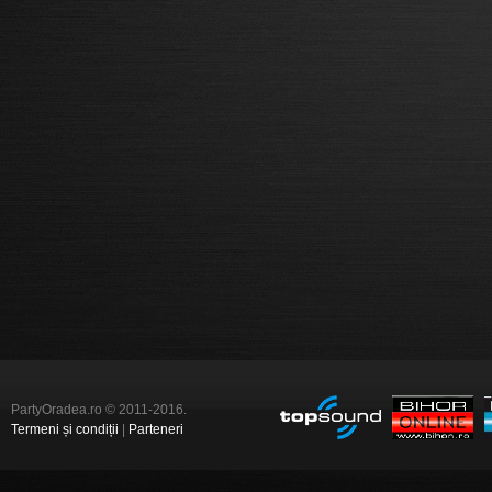
PartyOradea.ro © 2011-2016.
Termeni și condiții
|
Parteneri