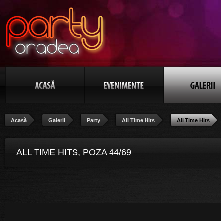
Acasă
Galerii
Party
All Time Hits
All Time Hits
ALL TIME HITS, POZA 44/69