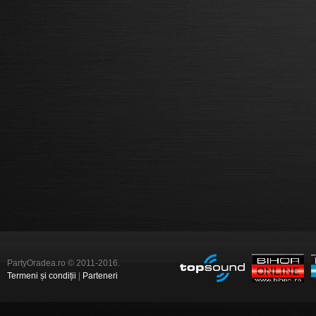
PartyOradea.ro © 2011-2016.
Termeni și condiții
|
Parteneri