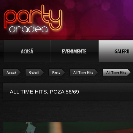
Acasă
Galerii
Party
All Time Hits
All Time Hits
ALL TIME HITS, POZA 56/69