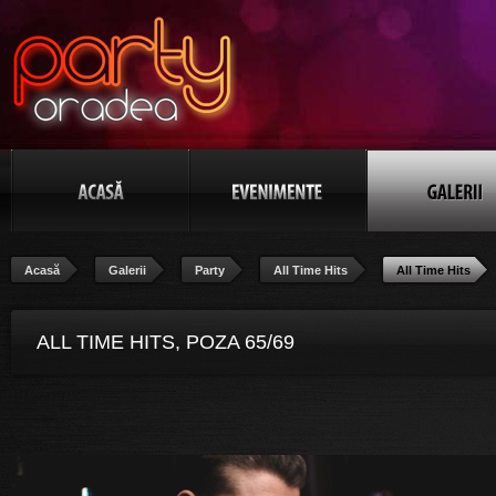
Acasă
Galerii
Party
All Time Hits
All Time Hits
ALL TIME HITS, POZA 65/69