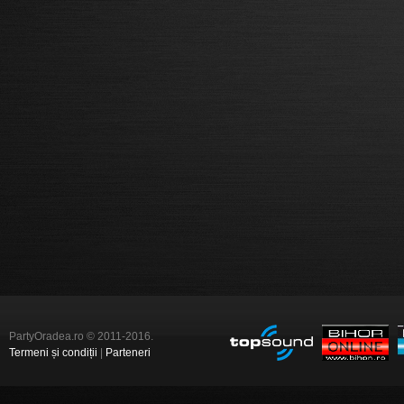
PartyOradea.ro © 2011-2016.
Termeni și condiții
|
Parteneri